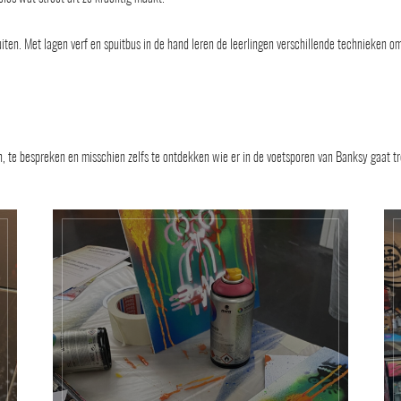
puiten. Met lagen verf en spuitbus in de hand leren de leerlingen verschillende technieken 
, te bespreken en misschien zelfs te ontdekken wie er in de voetsporen van Banksy gaat t