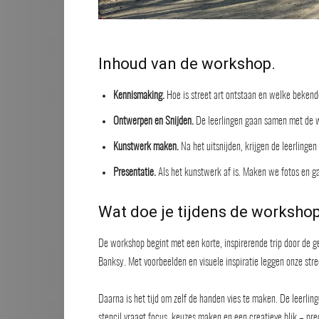
Inhoud van de workshop.
Kennismaking.
Hoe is street art ontstaan en welke bekende
Ontwerpen en Snijden.
De leerlingen gaan samen met de w
Kunstwerk maken.
Na het uitsnijden, krijgen de leerlinge
Presentatie.
Als het kunstwerk af is. Maken we fotos en ga
Wat doe je tijdens de workshop
De workshop begint met een korte, inspirerende trip door de ge
Banksy. Met voorbeelden en visuele inspiratie leggen onze str
Daarna is het tijd om zelf de handen vies te maken. De leerli
stencil vraagt focus, keuzes maken en een creatieve blik – pre