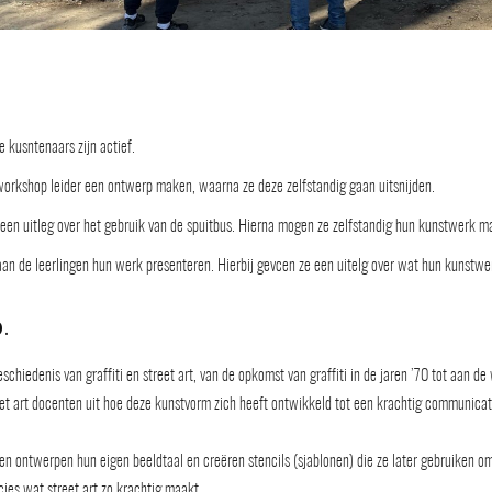
 kusntenaars zijn actief.
orkshop leider een ontwerp maken, waarna ze deze zelfstandig gaan uitsnijden.
n een uitleg over het gebruik van de spuitbus. Hierna mogen ze zelfstandig hun kunstwerk 
an de leerlingen hun werk presenteren. Hierbij gevcen ze een uitelg over wat hun kunstwe
.
schiedenis van graffiti en street art, van de opkomst van graffiti in de jaren ’70 tot aan 
eet art docenten uit hoe deze kunstvorm zich heeft ontwikkeld tot een krachtig communicat
ngen ontwerpen hun eigen beeldtaal en creëren stencils (sjablonen) die ze later gebruiken 
cies wat street art zo krachtig maakt.